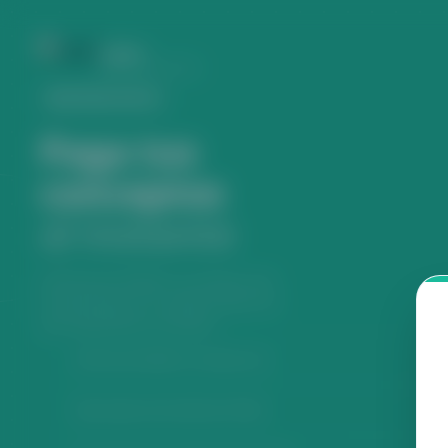
UNAS
PAGOS VIRTUALES
SISTEMA ACTIVO
Paga tus
conceptos
al instante
Verificación RENIEC en tiempo real.
Comprobante con validez oficial vía
QR, disponible al instante.
Verificación RENIEC en tiempo real
Pago seguro procesado por Niubiz