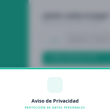
¿Quién realiza el pago?
Selecciona tu tipo y busca tu registro
ALUMNO
EXTERNO(DNI)
DOCENTE
INGRESA TU CÓDIGO DE ALUMNO
10 dígitos numéricos exactos
Aviso de Privacidad
IDENTIFÍCATE PARA CON
PROTECCIÓN DE DATOS PERSONALES