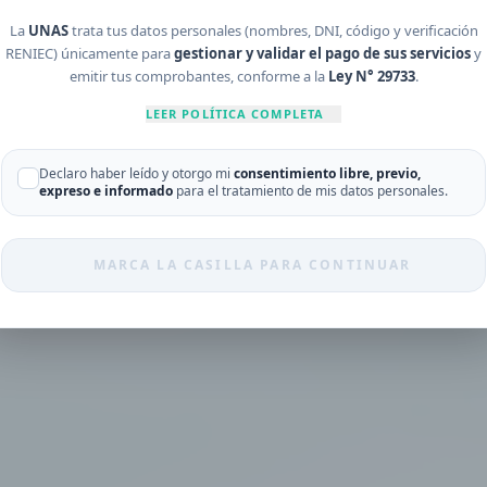
¿Tienes cuenta?
Inicia sesión
La
UNAS
trata tus datos personales (nombres, DNI, código y verificación
RENIEC) únicamente para
gestionar y validar el pago de sus servicios
y
emitir tus comprobantes, conforme a la
Ley N° 29733
.
LEER POLÍTICA COMPLETA
Declaro haber leído y otorgo mi
consentimiento libre, previo,
expreso e informado
para el tratamiento de mis datos personales.
MARCA LA CASILLA PARA CONTINUAR